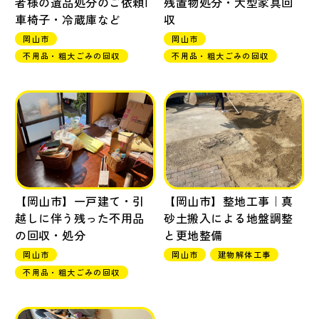
者様の遺品処分のご依頼|
残置物処分・大型家具回
車椅子・冷蔵庫など
収
岡山市
岡山市
不用品・粗大ごみの回収
不用品・粗大ごみの回収
【岡山市】一戸建て・引
【岡山市】整地工事｜真
越しに伴う残った不用品
砂土搬入による地盤調整
の回収・処分
と更地整備
岡山市
岡山市
建物解体工事
不用品・粗大ごみの回収