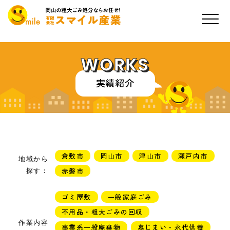
WORKS
実績紹介
倉敷市
岡山市
津山市
瀬戸内市
地域から
赤磐市
探す：
ゴミ屋敷
一般家庭ごみ
不用品・粗大ごみの回収
作業内容
事業系一般廃棄物
墓じまい・永代供養