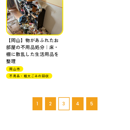
【岡山】物があふれたお
部屋の不用品処分｜床・
棚に散乱した生活用品を
整理
岡山市
不用品・粗大ごみの回収
1
2
3
4
5