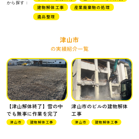
から探す：
建物解体工事
産業廃棄物の処理
遺品整理
津山市
の実績紹介一覧
【津山解体終了】雪の中
津山市のビルの建物解体
でも無事に作業を完了
工事
津山市
建物解体工事
津山市
建物解体工事