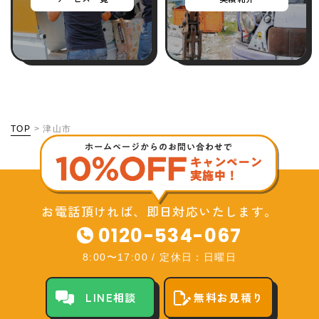
TOP
>
津山市
お電話頂ければ、即日対応いたします。
0120-534-067
8:00〜17:00
/
定休日：日曜日
LINE相談
無料お見積り