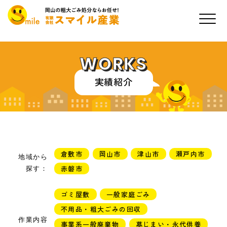
WORKS
実績紹介
倉敷市
岡山市
津山市
瀬戸内市
地域から
赤磐市
探す：
ゴミ屋敷
一般家庭ごみ
不用品・粗大ごみの回収
作業内容
事業系一般廃棄物
墓じまい・永代供養