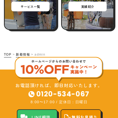
サービス一覧
実績紹介
TOP
>
新着情報
>
admin
お電話頂ければ、即日対応いたします。
0120-534-067
8:00〜17:00
/
定休日：日曜日
LINE相談
無料お見積り