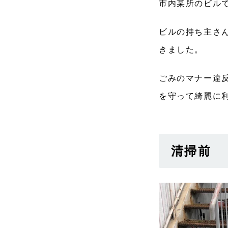
市内某所のビル
ビルの持ち主さ
きました。
ごみのマナー違
を守って綺麗に
清掃前