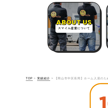
ABOUT US
スマイル産業について
TOP
>
実績紹介
>
【岡山市中区長岡】ホーム入居のた