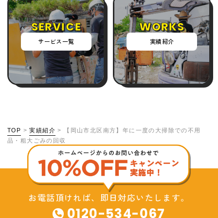
SERVICE
WORKS
サービス一覧
実績紹介
TOP
>
実績紹介
>
【岡山市北区南方】年に一度の大掃除での不用
品・粗大ごみの回収
お電話頂ければ、即日対応いたします。
0120-534-067