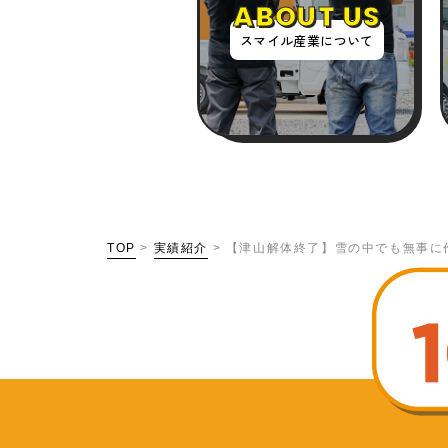
ABOUT US
スマイル産業について
TOP
>
実績紹介
>
【津山解体終了】雪の中でも無事に